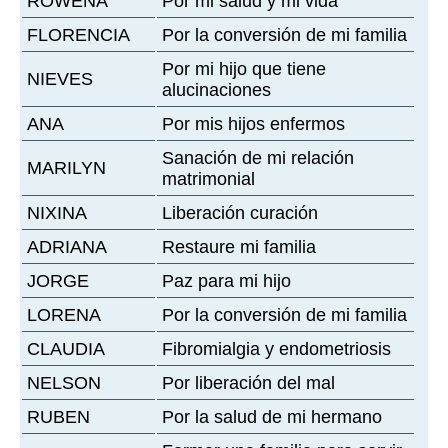
ROWENA
Por mi salud y mi vida
FLORENCIA
Por la conversión de mi familia
Por mi hijo que tiene
NIEVES
alucinaciones
ANA
Por mis hijos enfermos
Sanación de mi relación
MARILYN
matrimonial
NIXINA
Liberación curación
ADRIANA
Restaure mi familia
JORGE
Paz para mi hijo
LORENA
Por la conversión de mi familia
CLAUDIA
Fibromialgia y endometriosis
NELSON
Por liberación del mal
RUBEN
Por la salud de mi hermano