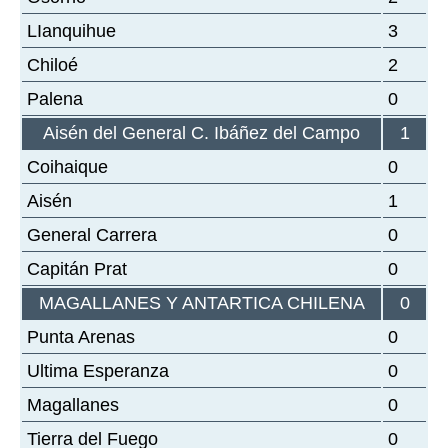
LIanquihue
3
Chiloé
2
Palena
0
Aisén del General C. Ibáñez del Campo
1
Coihaique
0
Aisén
1
General Carrera
0
Capitán Prat
0
MAGALLANES Y ANTARTICA CHILENA
0
Punta Arenas
0
Ultima Esperanza
0
Magallanes
0
Tierra del Fuego
0