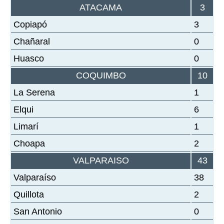
ATACAMA
3
Copiapó
3
Chañaral
0
Huasco
0
COQUIMBO
10
La Serena
1
Elqui
6
Limarí
1
Choapa
2
VALPARAISO
43
Valparaíso
38
Quillota
2
San Antonio
0